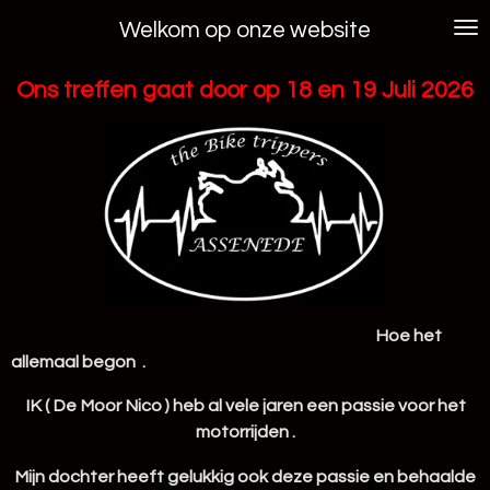
Ga
Welkom op onze website
direct
naar
Ons treffen gaat door op 18 en 19 Juli 2026
de
hoofdinhoud
Hoe het
allemaal begon .
IK ( De Moor Nico ) heb al vele jaren een passie voor het
motorrijden .
Mijn dochter heeft gelukkig ook deze passie en behaalde